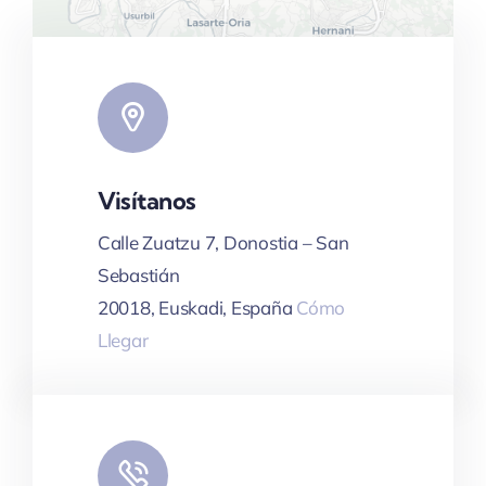
Visítanos
Leaflet
|
Map tiles by
CARTO
, under
CC BY 3.0
. Data by
OpenStreetMap
, under ODbL.
Calle Zuatzu 7, Donostia – San
Sebastián
20018, Euskadi, España
Cómo
Llegar