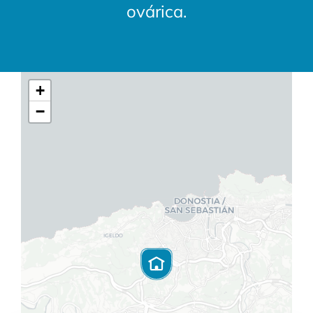
ovárica.
+
−