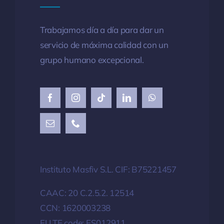
Trabajamos día a día para dar un
servicio de
máxima
calidad con un
grupo humano excepcional.
Instituto Masfiv S.L. CIF: B75221457
CAAC: 20 C.2.5.2. 12514
CCN: 1620003238
EU TE code: ES012911