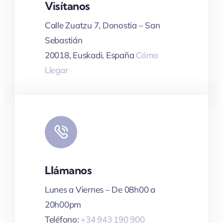
Visítanos
Leaflet
|
Map tiles by
CARTO
, under
CC BY 3.0
. Data by
OpenStreetMap
, under ODbL.
Calle Zuatzu 7, Donostia – San
Sebastián
20018, Euskadi, España
Cómo
Llegar
Llámanos
Lunes a Viernes – De 08h00 a
20h00pm
Teléfono:
+34 943 190 900