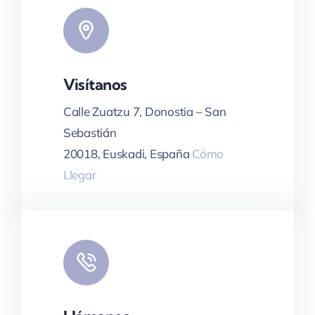
Visítanos
Leaflet
|
Map tiles by
CARTO
, under
CC BY 3.0
. Data by
OpenStreetMap
, under ODbL.
Calle Zuatzu 7, Donostia – San
Sebastián
20018, Euskadi, España
Cómo
Llegar