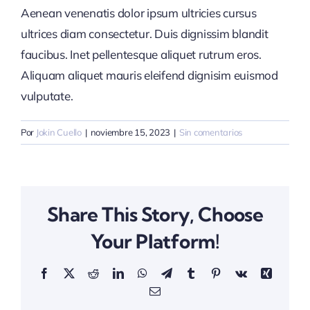
Aenean venenatis dolor ipsum ultricies cursus
ultrices diam consectetur. Duis dignissim blandit
faucibus. Inet pellentesque aliquet rutrum eros.
Aliquam aliquet mauris eleifend dignisim euismod
vulputate.
Por
Jokin Cuello
|
noviembre 15, 2023
|
Sin comentarios
Share This Story, Choose
Your Platform!
Facebook
X
Reddit
LinkedIn
WhatsApp
Telegram
Tumblr
Pinterest
Vk
Xing
Correo
electrónico